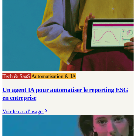
Tech & SaaS
Automatisation & IA
Un agent IA pour automatiser le reporting ESG
en entreprise
Voir le cas d’usage