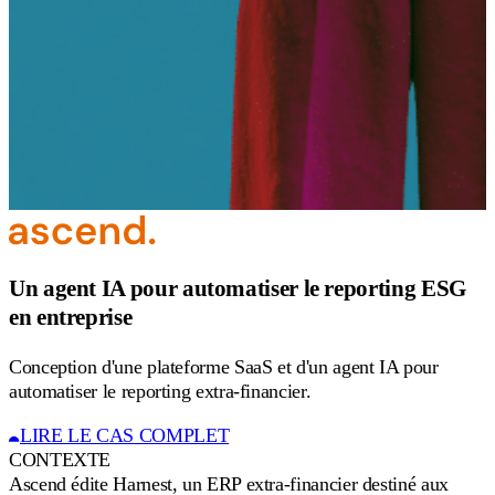
Un agent IA pour automatiser le reporting ESG
en entreprise
Conception d'une plateforme SaaS et d'un agent IA pour
automatiser le reporting extra-financier.
LIRE LE CAS COMPLET
CONTEXTE
R
Ascend édite Harnest, un ERP extra-financier destiné aux
c
entreprises soumises aux obligations de reporting ESG et
CSRD. La plateforme centralise des milliers de points de