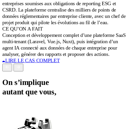
données réglementaires par entreprise cliente, avec un chef de
L
projet produit qui pilote les évolutions au fil de l’eau.
g
CE QU’ON A FAIT
s
Conception et développement complet d’une plateforme SaaS
c
multi-tenant (Laravel, Vue.js, Nuxt), puis intégration d’un
c
agent IA connecté aux données de chaque entreprise pour
t
analyser, générer des rapports et proposer des actions.
r
LIRE LE CAS COMPLET
A
d
On s’implique
d
autant que vous,
g
t
t