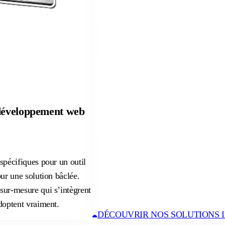
Automatisation de processus
PME et ETI
 développement web
Ressaisies manuelles, erreurs de trait
répétitives qui mobilisent vos meilleu
spécifiques pour un outil
identifie ce qui coûte vraiment et on 
our une solution bâclée.
uniquement là où ça génère un gain m
sur-mesure qui s’intègrent
pas, peu importe la technologie : ce q
doptent vraiment.
résultat sur vos opérations.