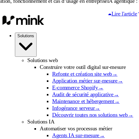
ionnement et cas d’usage en entreprise
IA agentique : définition, 
Lire l'article
Solutions
Solutions web
Construire votre outil digital sur-mesure
Refonte et création site web
→
Application métier sur-mesure
→
E-commerce Shopify
→
Audit de sécurité applicative
→
Maintenance et hébergement
→
Infogérance serveur
→
Découvrir toutes nos solutions web
→
Solutions IA
Automatiser vos processus métier
Agents IA sur-mesure
→