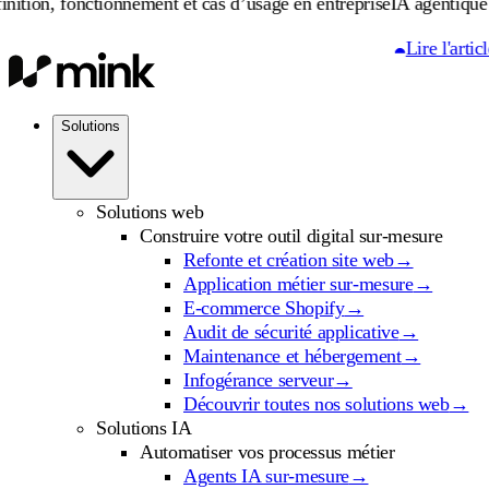
onnement et cas d’usage en entreprise
IA agentique : définition, f
Lire l'article
Solutions
Solutions web
Construire votre outil digital sur-mesure
Refonte et création site web
→
Application métier sur-mesure
→
E-commerce Shopify
→
Audit de sécurité applicative
→
Maintenance et hébergement
→
Infogérance serveur
→
Découvrir toutes nos solutions web
→
Solutions IA
Automatiser vos processus métier
Agents IA sur-mesure
→