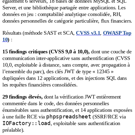
également 6 serveurs, 18 bases de données MySQL et SQL
Server, et une bibliothèque partagée entre applications. Les
données en jeu : comptabilité analytique consolidée, RH,
données personnelles de catégorie particulière, flux financiers.
Résultats (méthode SAST et SCA,
CVSS v3.1
,
OWASP Top
10
)
:
15 findings critiques (CVSS 9,0 à 10,0),
dont une couche de
communication inter-applicative sans authentification (CVSS
10,0, exploitable à distance, sans compte, avec propagation à
l’ensemble du parc), des clés JWT de type « 12345 »
dupliquées dans 12 applications, et des injections SQL dans
les requêtes financières consolidées.
29 findings élevés,
dont la vérification JWT entièrement
commentée dans le code, des données personnelles
énumérables sans authentification, et 14 applications exposées
phpspreadsheet
à une faille RCE via
(SSRF/RCE via
IOFactory::load
, exploitable sans authentification
préalable).