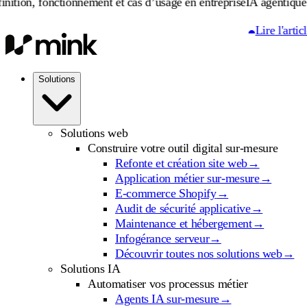
nctionnement et cas d’usage en entreprise
IA agentique : définitio
Lire l'article
Solutions
Solutions web
Construire votre outil digital sur-mesure
Refonte et création site web
→
Application métier sur-mesure
→
E-commerce Shopify
→
Audit de sécurité applicative
→
Maintenance et hébergement
→
Infogérance serveur
→
Découvrir toutes nos solutions web
→
Solutions IA
Automatiser vos processus métier
Agents IA sur-mesure
→