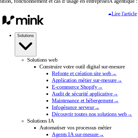
onnement et cas d’usage en entreprise
IA agentique : définition, f
Lire l'article
Solutions
Solutions web
Construire votre outil digital sur-mesure
Refonte et création site web
→
Application métier sur-mesure
→
E-commerce Shopify
→
Audit de sécurité applicative
→
Maintenance et hébergement
→
Infogérance serveur
→
Découvrir toutes nos solutions web
→
Solutions IA
Automatiser vos processus métier
Agents IA sur-mesure
→