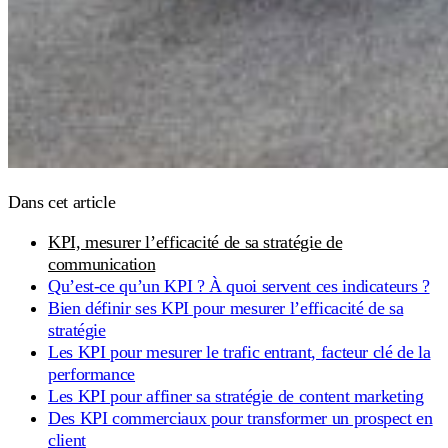
Dans cet article
KPI, mesurer l’efficacité de sa stratégie de
communication
Qu’est-ce qu’un KPI ? À quoi servent ces indicateurs ?
Bien définir ses KPI pour mesurer l’efficacité de sa
stratégie
Les KPI pour mesurer le trafic entrant, facteur clé de la
performance
Les KPI pour affiner sa stratégie de content marketing
Des KPI commerciaux pour transformer un prospect en
client