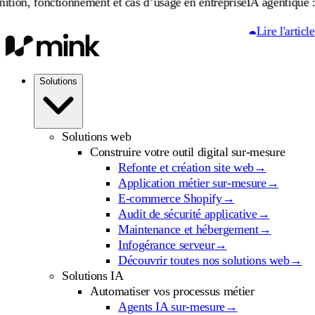
tionnement et cas d’usage en entreprise
IA agentique : définition,
Lire l'article
Solutions
Solutions web
Construire votre outil digital sur-mesure
Refonte et création site web
→
Application métier sur-mesure
→
E-commerce Shopify
→
Audit de sécurité applicative
→
Maintenance et hébergement
→
Infogérance serveur
→
Découvrir toutes nos solutions web
→
Solutions IA
Automatiser vos processus métier
Agents IA sur-mesure
→