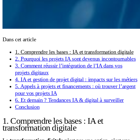
Dans cet article
1. Comprendre les bases : IA et transformation digitale
2. Pourquoi les projets IA sont devenus incontournables
3. Comment réussir l’intégration de l’IA dans vos
projets digitaux
4. IA et gestion de projet digital : impacts sur les métiers
5. Appels à projets et financements : où trouver l’argent
pour vos projets IA
6. Et demain ? Tendances IA & digital à surveiller
Conclusion
1. Comprendre les bases : IA et
transformation digitale