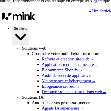
nctionnement et cas d’usage en entreprise
IA agentique : définitio
Lire l'article
Solutions
Solutions web
Construire votre outil digital sur-mesure
Refonte et création site web
→
Application métier sur-mesure
→
E-commerce Shopify
→
Audit de sécurité applicative
→
Maintenance et hébergement
→
Infogérance serveur
→
Découvrir toutes nos solutions web
→
Solutions IA
Automatiser vos processus métier
Agents IA sur-mesure
→