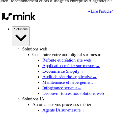
tionnement et cas d’usage en entreprise
IA agentique : définition,
Lire l'article
Solutions
Solutions web
Construire votre outil digital sur-mesure
Refonte et création site web
→
Application métier sur-mesure
→
E-commerce Shopify
→
Audit de sécurité applicative
→
Maintenance et hébergement
→
Infogérance serveur
→
Découvrir toutes nos solutions web
→
Solutions IA
Automatiser vos processus métier
Agents IA sur-mesure
→