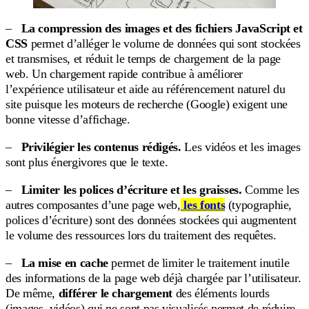
–
La compression des images et des fichiers JavaScript et
CSS
permet d’alléger le volume de données qui sont stockées
et transmises, et réduit le temps de chargement de la page
web. Un chargement rapide contribue à améliorer
l’expérience utilisateur et aide au référencement naturel du
site puisque les moteurs de recherche (Google) exigent une
bonne vitesse d’affichage.
–
Privilégier les contenus rédigés.
Les vidéos et les images
sont plus énergivores que le texte.
–
Limiter les polices d’écriture et les graisses.
Comme les
autres composantes d’une page web,
les fonts
(typographie,
polices d’écriture) sont des données stockées qui augmentent
le volume des ressources lors du traitement des requêtes.
–
La mise en cache
permet de limiter le traitement inutile
des informations de la page web déjà chargée par l’utilisateur.
De même,
différer le chargement
des éléments lourds
(images, vidéos) qui ne sont pas visualisés permet de réduire