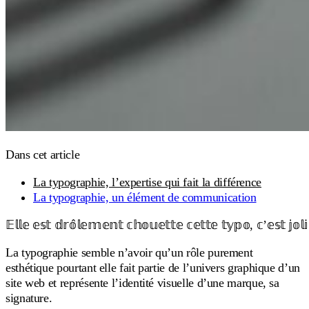
Dans cet article
La typographie, l’expertise qui fait la différence
La typographie, un élément de communication
𝔼𝕝𝕝𝕖 𝕖𝕤𝕥 𝕕𝕣𝕠̂𝕝𝕖𝕞𝕖𝕟𝕥 𝕔𝕙𝕠𝕦𝕖𝕥𝕥𝕖 𝕔𝕖𝕥𝕥𝕖 𝕥𝕪𝕡𝕠, 𝕔’𝕖𝕤𝕥 𝕛𝕠𝕝𝕚
La typographie semble n’avoir qu’un rôle purement
esthétique pourtant elle fait partie de l’univers graphique d’un
site web et représente l’identité visuelle d’une marque, sa
signature.