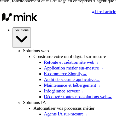
onnement et cas d’usage en entreprise
IA agentique : définition, f
Lire l'article
Solutions
Solutions web
Construire votre outil digital sur-mesure
Refonte et création site web
→
Application métier sur-mesure
→
E-commerce Shopify
→
Audit de sécurité applicative
→
Maintenance et hébergement
→
Infogérance serveur
→
Découvrir toutes nos solutions web
→
Solutions IA
Automatiser vos processus métier
Agents IA sur-mesure
→