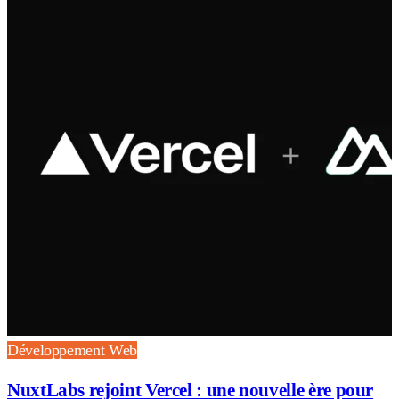
Développement Web
NuxtLabs rejoint Vercel : une nouvelle ère pour