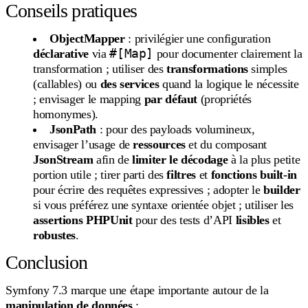
Conseils pratiques
ObjectMapper
: privilégier une configuration
#[Map]
déclarative
via
pour documenter clairement la
transformation ; utiliser des
transformations
simples
(callables) ou
des services
quand la logique le nécessite
; envisager le mapping
par défaut
(propriétés
homonymes).
JsonPath
: pour des payloads volumineux,
envisager l’usage de
ressources
et du composant
JsonStream
afin de
limiter le décodage
à la plus petite
portion utile ; tirer parti des
filtres
et
fonctions built-in
pour écrire des requêtes expressives ; adopter le
builder
si vous préférez une syntaxe orientée objet ; utiliser les
assertions PHPUnit
pour des tests d’API
lisibles
et
robustes
.
Conclusion
Symfony 7.3 marque une étape importante autour de la
manipulation de données
: