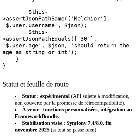
        $this-
>assertJsonPathSame(['Melchior'], 
'$.user.username', $json);

        $this-
>assertJsonPathEquals(['30'], 
'$.user.age', $json, 'should return the 
age as string or int');

    }

}

Statut et feuille de route
Statut
:
expérimental
(API sujette à modification,
non couverte par la promesse de rétrocompatibilité).
À venir
:
fonctions personnalisées
,
intégration au
FrameworkBundle
.
Stabilisation visée
:
Symfony 7.4/8.0, fin
novembre 2025
(si tout se passe bien).