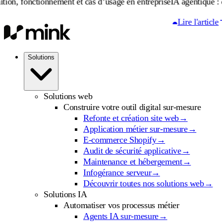
ctionnement et cas d’usage en entreprise
IA agentique : définition
Lire l'article
Solutions
Solutions web
Construire votre outil digital sur-mesure
Refonte et création site web
→
Application métier sur-mesure
→
E-commerce Shopify
→
Audit de sécurité applicative
→
Maintenance et hébergement
→
Infogérance serveur
→
Découvrir toutes nos solutions web
→
Solutions IA
Automatiser vos processus métier
Agents IA sur-mesure
→