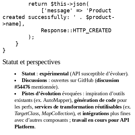
        return $this->json(

            ['message' => 'Product 
created successfully: ' . $product-
>name],

            Response::HTTP_CREATED

        );

    }

Statut et perspectives
Statut
:
expérimental
(API susceptible d’évoluer).
Discussions
: ouvertes sur GitHub (
discussion
#54476
mentionnée).
Pistes d’évolution
évoquées : inspiration d’outils
existants (ex. AutoMapper),
génération de code
pour
les perfs,
services de transformation réutilisables
(ex.
TargetClass
,
MapCollection
), et
intégrations
plus fines
avec d’autres composants ;
travail en cours pour API
Platform
.