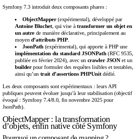
Symfony 7.3 introduit deux composants phares :
ObjectMapper
(expérimental), développé par
Antoine Bluchet
, qui vise à
transformer un objet en
un autre
de manière déclarative, principalement au
moyen
d’attributs PHP
.
JsonPath
(expérimental), qui apporte à PHP une
implémentation du standard JSONPath
(RFC 9535,
publiée en février 2024), avec un
crawler JSON
et un
builder
pour formuler des requêtes lisibles et testables,
ainsi qu’un
trait d’assertions PHPUnit
dédié.
Les deux composants sont expérimentaux : leurs API
publiques peuvent évoluer jusqu’à leur stabilisation (objectif
évoqué : Symfony 7.4/8.0, fin novembre 2025 pour
JsonPath).
ObjectMapper : la transformation
d’objets, enfin native côté Symfony
Pourquoi un composant de mapping ?