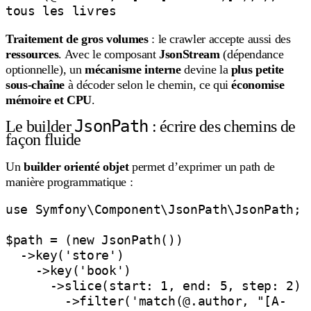
Traitement de gros volumes
: le crawler accepte aussi des
ressources
. Avec le composant
JsonStream
(dépendance
optionnelle), un
mécanisme interne
devine la
plus petite
sous-chaîne
à décoder selon le chemin, ce qui
économise
mémoire et CPU
.
JsonPath
Le builder
: écrire des chemins de
façon fluide
Un
builder orienté objet
permet d’exprimer un path de
manière programmatique :
use Symfony\Component\JsonPath\JsonPath;

$path = (new JsonPath())

  ->key('store')

    ->key('book')

      ->slice(start: 1, end: 5, step: 2)

        ->filter('match(@.author, "[A-