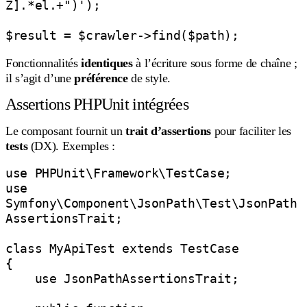
Z].*el.+")');

Fonctionnalités
identiques
à l’écriture sous forme de chaîne ;
il s’agit d’une
préférence
de style.
Assertions PHPUnit intégrées
Le composant fournit un
trait d’assertions
pour faciliter les
tests
(DX). Exemples :
use PHPUnit\Framework\TestCase;

use 
Symfony\Component\JsonPath\Test\JsonPath
AssertionsTrait;

class MyApiTest extends TestCase

{

    use JsonPathAssertionsTrait;
