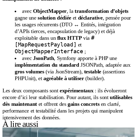
avec
ObjectMapper
, la
transformation d’objets
gagne une
solution dédiée
et
déclarative
, pensée pour
les usages récurrents (DTO ↔︎ Entités, intégration
d’APIs tierces, encapsulation de legacy) et déjà
#
exploitable dans un
flux HTTP
via
[MapRequestPayload]
et
ObjectMapperInterface
;
avec
JsonPath
, Symfony apporte à PHP une
implémentation du standard
JSONPath, adaptée aux
gros volumes
(via JsonStream),
testable
(assertions
PHPUnit), et
agréable à utiliser
(builder).
Les deux composants sont
expérimentaux
: ils évolueront
encore d’ici leur stabilisation. Pour autant, ils sont
utilisables
dès maintenant
et offrent des
gains concrets
en clarté,
performance et testabilité dans les projets qui manipulent
intensivement des données.
À lire aussi