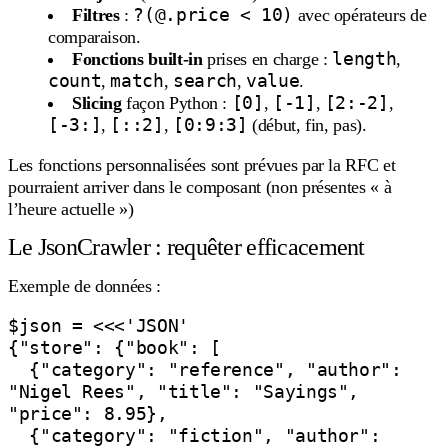
?(@.price < 10)
Filtres
:
avec opérateurs de
comparaison.
length
Fonctions built-in
prises en charge :
,
count
match
search
value
,
,
,
.
[0]
[-1]
[2:-2]
Slicing
façon Python :
,
,
,
[-3:]
[::2]
[0:9:3]
,
,
(début, fin, pas).
Les fonctions personnalisées sont prévues par la RFC et
pourraient arriver dans le composant (non présentes « à
l’heure actuelle »)
Le JsonCrawler : requêter efficacement
Exemple de données :
$json = <<<'JSON'

{"store": {"book": [

  {"category": "reference", "author": 
"Nigel Rees", "title": "Sayings", 
"price": 8.95},

  {"category": "fiction", "author": 