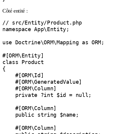
Côté entité :
// src/Entity/Product.php

namespace App\Entity;

use Doctrine\ORM\Mapping as ORM;

#[ORM\Entity]

class Product

{

    #[ORM\Id]

    #[ORM\GeneratedValue]

    #[ORM\Column]

    private ?int $id = null;

    #[ORM\Column]

    public string $name;

    #[ORM\Column]
