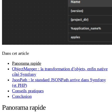
Dans cet article
Panorama rapide
ObjectMapper : la transformation d’objets, enfin native
côté Symfony
JsonPath : le standard JSONPath arrive dans Symfony
(et PHP)
Conseils pratiques
Conclusion
Panorama rapide