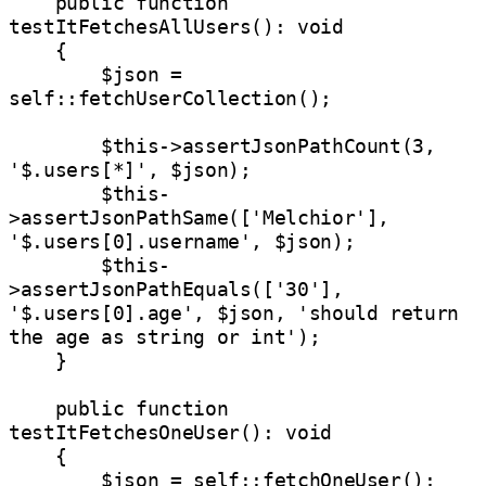
    public function 
testItFetchesAllUsers(): void

    {

        $json = 
self::fetchUserCollection();

        $this->assertJsonPathCount(3, 
'$.users[*]', $json);

        $this-
>assertJsonPathSame(['Melchior'], 
'$.users[0].username', $json);

        $this-
>assertJsonPathEquals(['30'], 
'$.users[0].age', $json, 'should return 
the age as string or int');

    }

    public function 
testItFetchesOneUser(): void

    {

        $json = self::fetchOneUser();
