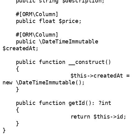
    public string $description;

    #[ORM\Column]

    public float $price;

    #[ORM\Column]

    public \DateTimeImmutable 
$createdAt;

    public function __construct()

    {

		    $this->createdAt = 
new \DateTimeImmutable();

    }

    public function getId(): ?int

    {

		    return $this->id;

    }
