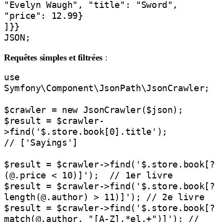
"Evelyn Waugh", "title": "Sword", 
"price": 12.99}

]}}

Requêtes simples et filtrées
:
use 
Symfony\Component\JsonPath\JsonCrawler;

$crawler = new JsonCrawler($json);

$result = $crawler-
>find('$.store.book[0].title');          
// ['Sayings']

$result = $crawler->find('$.store.book[?
(@.price < 10)]');  // 1er livre

$result = $crawler->find('$.store.book[?
length(@.author) > 11)]'); // 2e livre

$result = $crawler->find('$.store.book[?
match(@.author, "[A-Z].*el.+")]'); // 