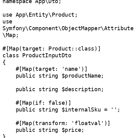
namespace App\Dto;

use App\Entity\Product;

use 
Symfony\Component\ObjectMapper\Attribute
\Map;

#[Map(target: Product::class)]

class ProductInputDto

{

    #[Map(target: 'name')]

    public string $productName;

    public string $description;

    #[Map(if: false)]

    public string $internalSku = '';

    #[Map(transform: 'floatval')]

    public string $price;
