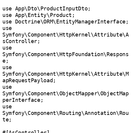
use App\Dto\ProductInputDto;

use App\Entity\Product;

use Doctrine\ORM\EntityManagerInterface;

use 
Symfony\Component\HttpKernel\Attribute\A
sController;

use 
Symfony\Component\HttpFoundation\Respons
e;

use 
Symfony\Component\HttpKernel\Attribute\M
apRequestPayload;

use 
Symfony\Component\ObjectMapper\ObjectMap
perInterface;

use 
Symfony\Component\Routing\Annotation\Rou
te;

#[AsController]
