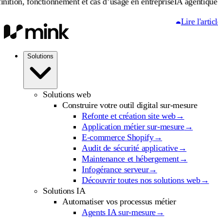
nctionnement et cas d’usage en entreprise
IA agentique : définitio
Lire l'article
Solutions
Solutions web
Construire votre outil digital sur-mesure
Refonte et création site web
→
Application métier sur-mesure
→
E-commerce Shopify
→
Audit de sécurité applicative
→
Maintenance et hébergement
→
Infogérance serveur
→
Découvrir toutes nos solutions web
→
Solutions IA
Automatiser vos processus métier
Agents IA sur-mesure
→