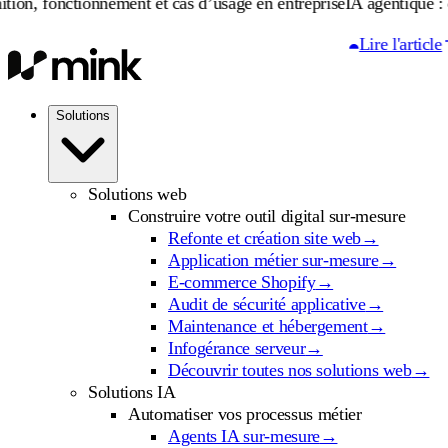
tionnement et cas d’usage en entreprise
IA agentique : définition,
Lire l'article
Solutions
Solutions web
Construire votre outil digital sur-mesure
Refonte et création site web
→
Application métier sur-mesure
→
E-commerce Shopify
→
Audit de sécurité applicative
→
Maintenance et hébergement
→
Infogérance serveur
→
Découvrir toutes nos solutions web
→
Solutions IA
Automatiser vos processus métier
Agents IA sur-mesure
→