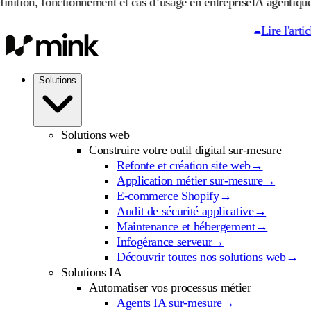
nctionnement et cas d’usage en entreprise
IA agentique : définitio
Lire l'article
Solutions
Solutions web
Construire votre outil digital sur-mesure
Refonte et création site web
→
Application métier sur-mesure
→
E-commerce Shopify
→
Audit de sécurité applicative
→
Maintenance et hébergement
→
Infogérance serveur
→
Découvrir toutes nos solutions web
→
Solutions IA
Automatiser vos processus métier
Agents IA sur-mesure
→