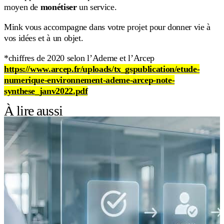
moyen de
monétiser
un service.
Mink vous accompagne dans votre projet pour donner vie à
vos idées et à un objet.
*chiffres de 2020 selon l’Ademe et l’Arcep
https://www.arcep.fr/uploads/tx_gspublication/etude-
numerique-environnement-ademe-arcep-note-
synthese_janv2022.pdf
À lire aussi