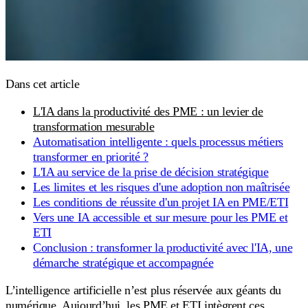
Dans cet article
L'IA dans la productivité des PME : un levier de
transformation mesurable
Automatisation intelligente : quels processus métiers
transformer en priorité ?
L'IA au service de la prise de décision stratégique
Les limites et les risques d'une adoption non maîtrisée
Les conditions de réussite d'un projet IA en PME/ETI
Vers une IA accessible et sur mesure pour les PME et
ETI
Conclusion : transformer la productivité avec l'IA, une
démarche stratégique et accompagnée
L’intelligence artificielle n’est plus réservée aux géants du
numérique. Aujourd’hui, les PME et ETI intègrent ces