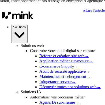
nctionnement et cas d’usage en entreprise
IA agentique : définitio
Lire l'article
Solutions
Solutions web
Construire votre outil digital sur-mesure
Refonte et création site web
→
Application métier sur-mesure
→
E-commerce Shopify
→
Audit de sécurité applicative
→
Maintenance et hébergement
→
Infogérance serveur
→
Découvrir toutes nos solutions web
→
Solutions IA
Automatiser vos processus métier
Agents IA sur-mesure
→