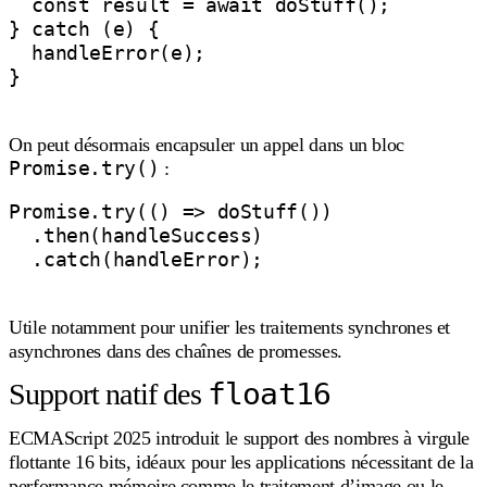
  const result = await doStuff();

} catch (e) {

  handleError(e);

}

On peut désormais encapsuler un appel dans un bloc
Promise.try()
:
Promise.try(() => doStuff())

  .then(handleSuccess)

  .catch(handleError);

Utile notamment pour unifier les traitements synchrones et
asynchrones dans des chaînes de promesses.
float16
Support natif des
ECMAScript 2025 introduit le support des nombres à virgule
flottante 16 bits, idéaux pour les applications nécessitant de la
performance mémoire comme le traitement d’image ou le