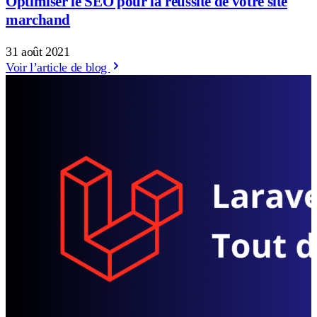
Optimiser le SEO pour la réussite de votre site
marchand
31 août 2021
Voir l’article de blog