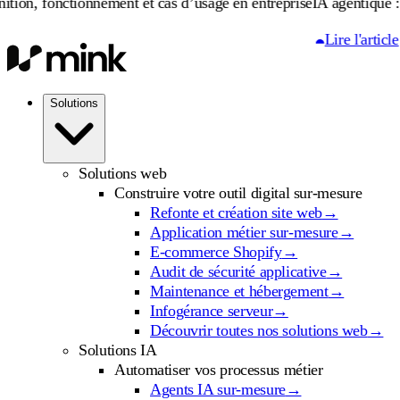
nctionnement et cas d’usage en entreprise
IA agentique : définitio
Lire l'article
Solutions
Solutions web
Construire votre outil digital sur-mesure
Refonte et création site web
→
Application métier sur-mesure
→
E-commerce Shopify
→
Audit de sécurité applicative
→
Maintenance et hébergement
→
Infogérance serveur
→
Découvrir toutes nos solutions web
→
Solutions IA
Automatiser vos processus métier
Agents IA sur-mesure
→