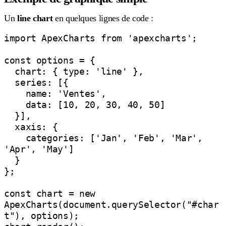
Un
line chart
en quelques lignes de code :
import ApexCharts from 'apexcharts';

const options = {

  chart: { type: 'line' },

  series: [{

    name: 'Ventes',

    data: [10, 20, 30, 40, 50]

  }],

  xaxis: {

    categories: ['Jan', 'Feb', 'Mar', 
'Apr', 'May']

  }

};

const chart = new 
ApexCharts(document.querySelector("#char
t"), options);
