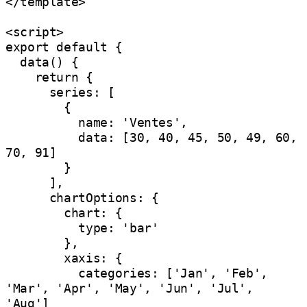
</template>

<script>

export default {

  data() {

    return {

      series: [

        {

          name: 'Ventes',

          data: [30, 40, 45, 50, 49, 60, 
70, 91]

        }

      ],

      chartOptions: {

        chart: {

          type: 'bar'

        },

        xaxis: {

          categories: ['Jan', 'Feb', 
'Mar', 'Apr', 'May', 'Jun', 'Jul', 
'Aug']
