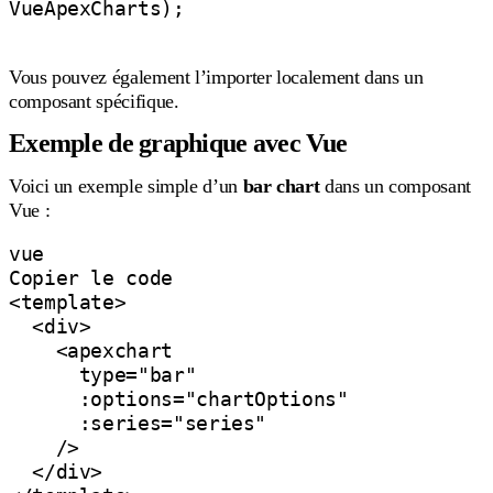
VueApexCharts);

Vous pouvez également l’importer localement dans un
composant spécifique.
Exemple de graphique avec Vue
Voici un exemple simple d’un
bar chart
dans un composant
Vue :
vue

Copier le code

<template>

  <div>

    <apexchart

      type="bar"

      :options="chartOptions"

      :series="series"

    />

  </div>
