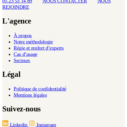
05 23 53 14 89
NOUS CONTACTER
NOUS
REJOINDRE
L'agence
À propos
Notre méthodologie
Régie et renfort d’experts
Cas d’usage
Secteurs
Légal
Politique de confidentialité
Mentions légales
Suivez-nous
Linkedin
Instagram