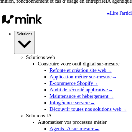
nctionnement et cas d’usage en entreprise
IA agentique : définitio
Lire l'article
Solutions
Solutions web
Construire votre outil digital sur-mesure
Refonte et création site web
→
Application métier sur-mesure
→
E-commerce Shopify
→
Audit de sécurité applicative
→
Maintenance et hébergement
→
Infogérance serveur
→
Découvrir toutes nos solutions web
→
Solutions IA
Automatiser vos processus métier
Agents IA sur-mesure
→