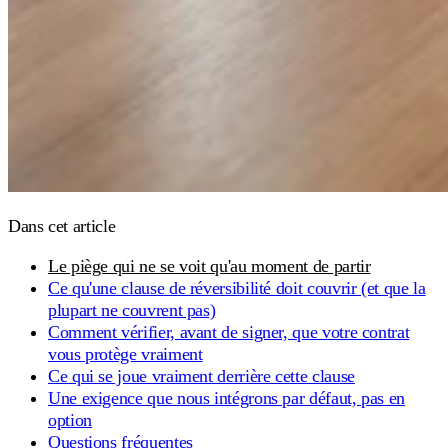
Dans cet article
Le piège qui ne se voit qu'au moment de partir
Ce qu'une clause de réversibilité doit couvrir (et que la
plupart ne couvrent pas)
Comment vérifier, avant de signer, que votre contrat
vous protège vraiment
Ce qui se joue vraiment derrière cette clause
Une exigence que nous intégrons par défaut, pas en
option
Questions fréquentes