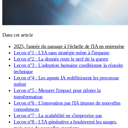
Dans cet article
2025, l'année du passage à l'échelle de l'IA en entreprise
Leçon n°1 : L'IA sans stratégie mène à l'impasse
Leçon n°2 : La donnée reste le nerf de la guerre
Leçon n°3 : L'adoption humaine conditionne la réussite
technique
Leçon n°4 : Les agents IA redéfinissent les processus
métier
Leçon n°5 : Mesurer l'impact pour piloter la
transformation
Leçon n°6 : L'innovation par l'IA impose de nouvelles
compétences
Leçon n°7 : La scalabilité ne s'improvise pas
Leçon n°8 : L'IA générative a bouleversé les usages,
mais pose de nouvelles questions